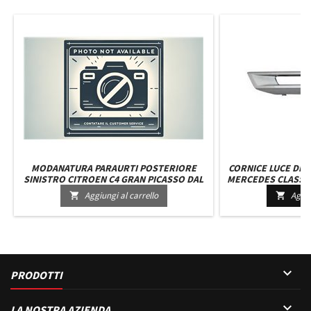
MODANATURA PARAURTI POSTERIORE
CORNICE LUCE DIU
SINISTRO CITROEN C4 GRAN PICASSO DAL
MERCEDES CLASSE M
2006 A SEGUIRE
Aggiungi al carrello
Aggiu



PRODOTTI

LA NOSTRA AZIENDA