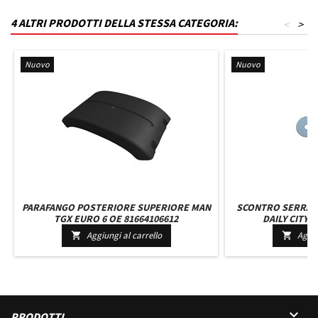
4 ALTRI PRODOTTI DELLA STESSA CATEGORIA:
<
>
Nuovo
Nuovo
PARAFANGO POSTERIORE SUPERIORE MAN
SCONTRO SERRAT
TGX EURO 6 OE 81664106612
DAILY CITY 2
Aggiungi al carrello
Aggiu



PRODOTTI