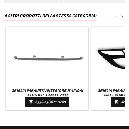
4 ALTRI PRODOTTI DELLA STESSA CATEGORIA:
<
>
GRIGLIA PARAURTI ANTERIORE HYUNDAI
GRIGLIA PARAUR
ATOS DAL 1998 AL 2003
FIAT CROMA D
Aggiungi al carrello
Aggiu

