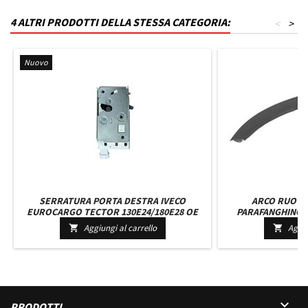
4 ALTRI PRODOTTI DELLA STESSA CATEGORIA:
<
>
Nuovo
SERRATURA PORTA DESTRA IVECO
ARCO RUOTA
EUROCARGO TECTOR 130E24/180E28 OE
PARAFANGHINO 
504096682
HONDA CR V 
Aggiungi al carrello
Aggiu



PRODOTTI