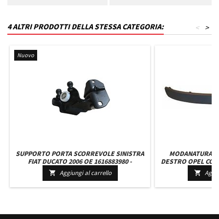
4 ALTRI PRODOTTI DELLA STESSA CATEGORIA:
<
>
Nuovo
SUPPORTO PORTA SCORREVOLE SINISTRA
MODANATURA P
FIAT DUCATO 2006 OE 1616883980 -
DESTRO OPEL COMB
1611731880 - 9033S5 - 1376705080 -
Aggiungi al carrello
Aggiu


1344420080 - 52248228