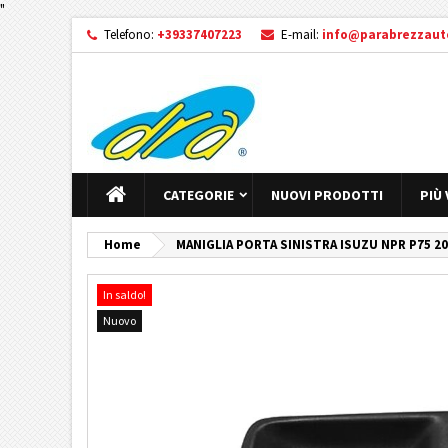
"
Telefono:
+39337407223
E-mail:
info@parabrezzauto
CATEGORIE
NUOVI PRODOTTI
PIÙ
Home
MANIGLIA PORTA SINISTRA ISUZU NPR P75 200
In saldo!
Nuovo