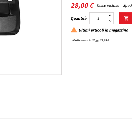
28,00 €
Tasse incluse
Spedi
Quantità


Ultimi articoli in magazzino
Media costo in 30 gg. 22,95 €