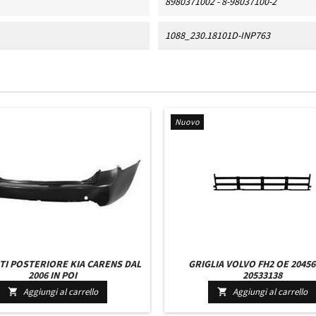
8980371002 - 8-98037100-2
1088_230.18101D-INP763
Nuovo
TI POSTERIORE KIA CARENS DAL
GRIGLIA VOLVO FH2 OE 20456
2006 IN POI
20533138
Aggiungi al carrello
Aggiungi al carrello

