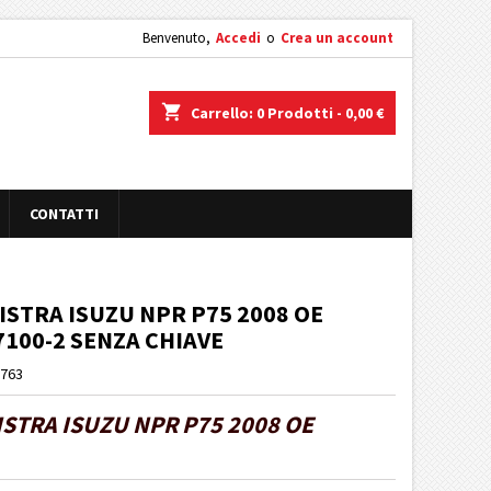
Benvenuto,
Accedi
o
Crea un account
shopping_cart
Carrello:
0
Prodotti - 0,00 €
CONTATTI
ISTRA ISUZU NPR P75 2008 OE
7100-2 SENZA CHIAVE
P763
STRA ISUZU NPR P75 2008 OE