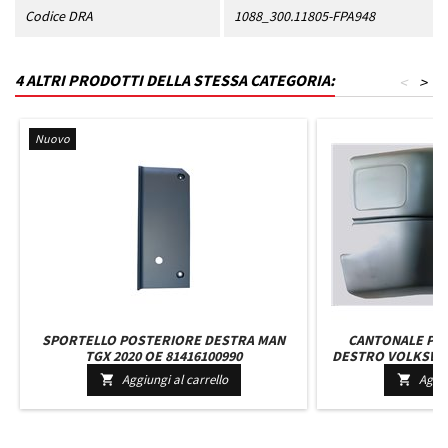
Codice DRA
1088_300.11805-FPA948
4 ALTRI PRODOTTI DELLA STESSA CATEGORIA:
<
>
Nuovo
SPORTELLO POSTERIORE DESTRA MAN
CANTONALE PA
TGX 2020 OE 81416100990
DESTRO VOLKSWA
DAL 19
Aggiungi al carrello
Aggiu

