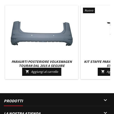
Nuovo
PARAURTI POSTERIORE VOLKSWAGEN
KIT STAFFE PARAF
TOURAN DAL 2015 A SEGUIRE
STRA
Aggiungi al carrello
Aggiu



PRODOTTI

LA NOSTRA AZIENDA