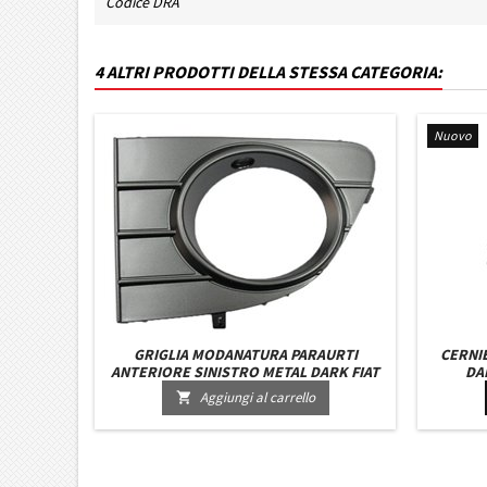
Codice DRA
4 ALTRI PRODOTTI DELLA STESSA CATEGORIA:
Nuovo
GRIGLIA MODANATURA PARAURTI
CERNI
ANTERIORE SINISTRO METAL DARK FIAT
DAI
PUNTO EVO DAL 2009 A SEGUIRE
Aggiungi al carrello
