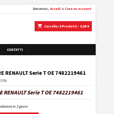
Benvenuto,
Accedi
o
Crea un account
shopping_cart
Carrello:
0
Prodotti - 0,00 €
CONTATTI
 RENAULT Serie T OE 7482219461
E770
 RENAULT Serie T OE 7482219461
dizione in 3 giorni