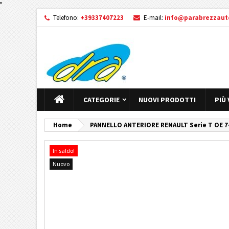
"
Telefono:
+39337407223
E-mail:
info@parabrezzauto
CATEGORIE
NUOVI PRODOTTI
PIÙ
Home
PANNELLO ANTERIORE RENAULT Serie T OE 7
In saldo!
Nuovo