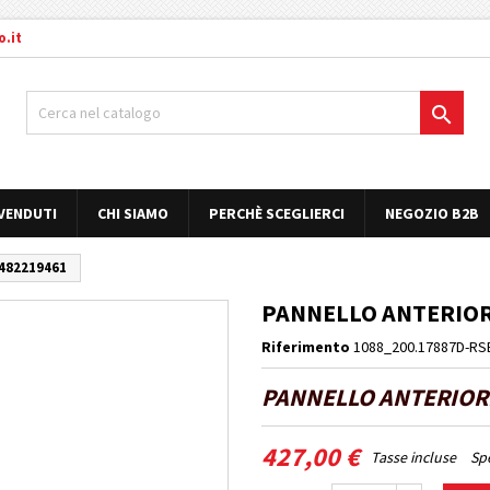
.it

 VENDUTI
CHI SIAMO
PERCHÈ SCEGLIERCI
NEGOZIO B2B
482219461
PANNELLO ANTERIORE
Riferimento
1088_200.17887D-RS
PANNELLO ANTERIORE
427,00 €
Tasse incluse
Spe