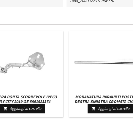
1088_200.17887D-RSE770
ERA PORTA SCORREVOLE IVECO
MODANATURA PARAURTI POST
LY CITY 2019 OE 5801523374
DESTRA SINISTRA CROMATA CH
VOYAGER DAL 2004 AL 200
Aggiungi al carrello
Aggiungi al carrello

