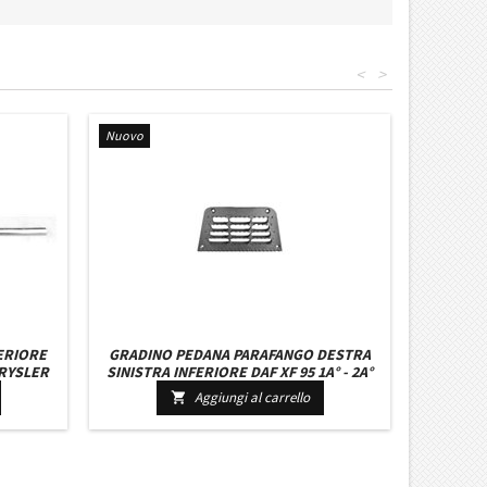
<
>
Nuovo
ERIORE
GRADINO PEDANA PARAFANGO DESTRA
RYSLER
SINISTRA INFERIORE DAF XF 95 1A° - 2A°
7
SERIE OE 0673143
Aggiungi al carrello
