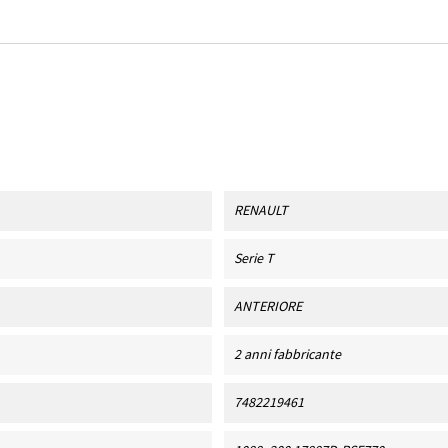
RENAULT
Serie T
ANTERIORE
2 anni fabbricante
7482219461