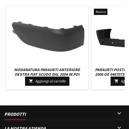
Nuovo
MODANATURA PARAURTI ANTERIORE
PARAURTI POSTER
DESTRA FIAT SCUDO DAL 2004 IN POI
2006 OE 946707367
CON 4 FORI PAR
Aggiungi al carrello
Aggiu



PRODOTTI

LA NOSTRA AZIENDA