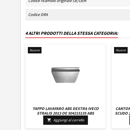
Codice ricambio originale OE/OEM
Codice DRA
4 ALTRI PRODOTTI DELLA STESSA CATEGORIA:
Nuovo
Nuovo
TAPPO LAVAFARO ABS DESTRA IVECO
CANTON
STRALIS 2013 OE 504215135 ABS
SCUDO 2
- 1552
Aggiungi al carrello
