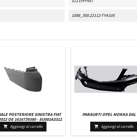
52119YP957
1088_300.22112-TYA105
ALE POSTERIORE SINISTRA FIAT
PARAURTI OPEL MOKKA DAL 
022 OE 1616739380 - SU001A3312
54061 CON PRIMER PASSO LUNGO
Aggiungi al carrello
Aggiungi al carrello

