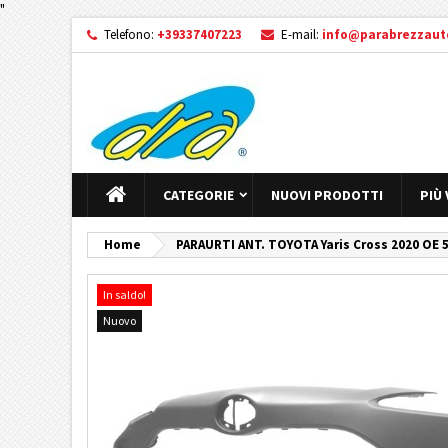
"
Telefono:
+39337407223
E-mail:
info@parabrezzauto
CATEGORIE
NUOVI PRODOTTI
PIÙ
Home
PARAURTI ANT. TOYOTA Yaris Cross 2020 
In saldo!
Nuovo