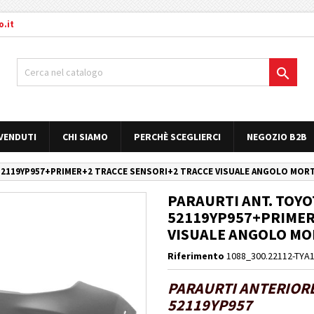
.it

 VENDUTI
CHI SIAMO
PERCHÈ SCEGLIERCI
NEGOZIO B2B
OE 52119YP957+PRIMER+2 TRACCE SENSORI+2 TRACCE VISUALE ANGOLO M
PARAURTI ANT. TOYOT
52119YP957+PRIMER
VISUALE ANGOLO M
Riferimento
1088_300.22112-TYA
PARAURTI ANTERIORE 
52119YP957