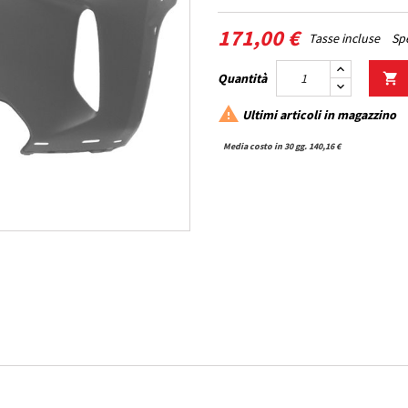
171,00 €
Tasse incluse
Spe
Quantità


Ultimi articoli in magazzino
Media costo in 30 gg. 140,16 €