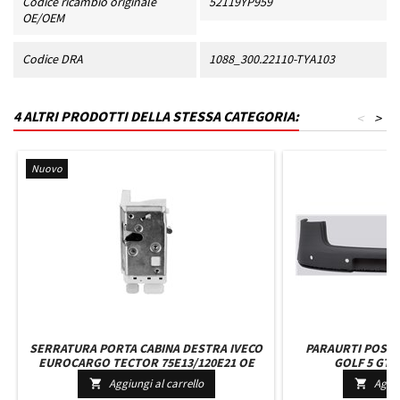
Codice ricambio originale
52119YP959
OE/OEM
Codice DRA
1088_300.22110-TYA103
4 ALTRI PRODOTTI DELLA STESSA CATEGORIA:
<
>
Nuovo
SERRATURA PORTA CABINA DESTRA IVECO
PARAURTI POST
EUROCARGO TECTOR 75E13/120E21 OE
GOLF 5 GTI 
98416419 - 98411951
Aggiungi al carrello
Aggiu

