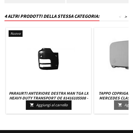
4 ALTRI PRODOTTI DELLA STESSA CATEGORIA:
<
>
Nuovo
PARAURTI ANTERIORE DESTRA MAN TGA LX
TAPPO COPRIGANC
HEAVY-DUTY TRANSPORT OE 81416105508 -
MERCEDES CLASSE 
81416105598 - 81416105600
Aggiungi al carrello
Aggiu

