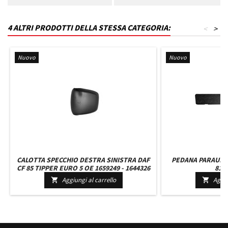
4 ALTRI PRODOTTI DELLA STESSA CATEGORIA:
<
>
Nuovo
Nuovo
CALOTTA SPECCHIO DESTRA SINISTRA DAF
PEDANA PARAURTI
CF 85 TIPPER EURO 5 OE 1659249 - 1644326
814
FOTOINCISO
Aggiungi al carrello
Aggiu

