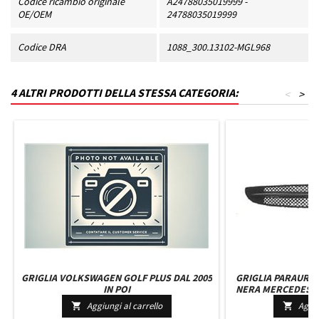
Codice ricambio originale
A24788035019999 -
OE/OEM
24788035019999
Codice DRA
1088_300.13102-MGL968
4 ALTRI PRODOTTI DELLA STESSA CATEGORIA:
<
>
GRIGLIA VOLKSWAGEN GOLF PLUS DAL 2005
GRIGLIA PARAURT
IN POI
NERA MERCEDES CL
A
Aggiungi al carrello
Aggiu

