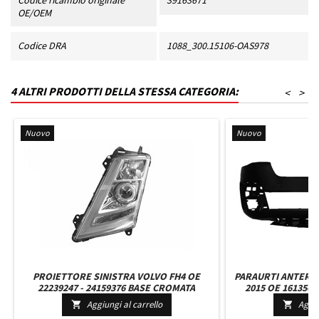
Codice ricambio originale
39163671
OE/OEM
Codice DRA
1088_300.15106-OAS978
4 ALTRI PRODOTTI DELLA STESSA CATEGORIA:
<
>
Nuovo
Nuovo
PROIETTORE SINISTRA VOLVO FH4 OE
PARAURTI ANTERI
22239247 - 24159376 BASE CROMATA
2015 OE 161356
MANUALE SENZA LAMPADINA XENO CON
GANCIO TRAINO 
Aggiungi al carrello
Aggiu


ECU