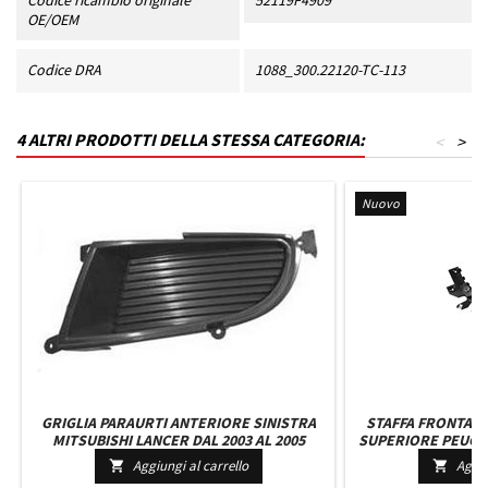
Codice ricambio originale
52119F4909
OE/OEM
Codice DRA
1088_300.22120-TC-113
4 ALTRI PRODOTTI DELLA STESSA CATEGORIA:
<
>
Nuovo
GRIGLIA PARAURTI ANTERIORE SINISTRA
STAFFA FRONTALE
MITSUBISHI LANCER DAL 2003 AL 2005
SUPERIORE PEUGE
982609568
Aggiungi al carrello
Aggiu

