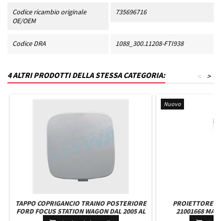
Codice ricambio originale
735696716
OE/OEM
Codice DRA
1088_300.11208-FTI938
4 ALTRI PRODOTTI DELLA STESSA CATEGORIA:
<
>
Nuovo
TAPPO COPRIGANCIO TRAINO POSTERIORE
PROIETTORE D
FORD FOCUS STATION WAGON DAL 2005 AL
21001668 MA
2007
RETTANGOLAR