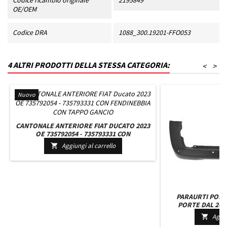
Codice ricambio originale
2195849
OE/OEM
Codice DRA
1088_300.19201-FFO053
4 ALTRI PRODOTTI DELLA STESSA CATEGORIA:
<
>
Nuovo
CANTONALE ANTERIORE FIAT DUCATO 2023
OE 735792054 - 735793331 CON
FENDINEBBIA CON TAPPO GANCIO
Aggiungi al carrello

PARAURTI POST
PORTE DAL 200
Aggiu
