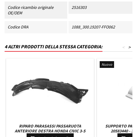
Codice ricambio originale
2516303
OE/OEM
Codice DRA
1088_300.19207-FFO062
4 ALTRI PRODOTTI DELLA STESSA CATEGORIA:
<
>
Nuovo
RIPARO PARASASSI PASSARUOTA
SUPPORTO PARA
ANTERIORE DESTRA HONDA CIVIC 3-5
20583440 - 39
PORTE DAL 2006 IN POI