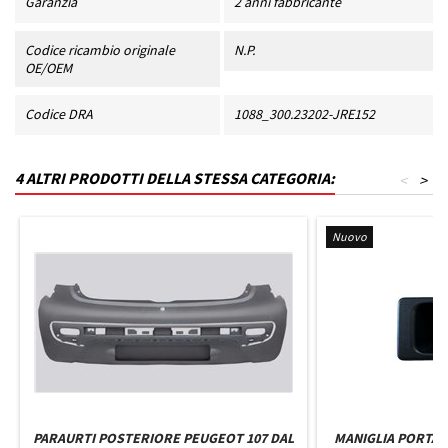
Garanzia
2 anni fabbricante
Codice ricambio originale
N.P.
OE/OEM
Codice DRA
1088_300.23202-JRE152
4 ALTRI PRODOTTI DELLA STESSA CATEGORIA:
<
>
Nuovo
PARAURTI POSTERIORE PEUGEOT 107 DAL
MANIGLIA PORTA 