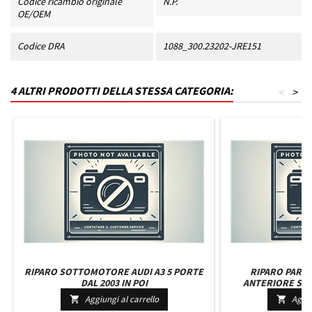
Codice ricambio originale
N.P.
OE/OEM
Codice DRA
1088_300.23202-JRE151
4 ALTRI PRODOTTI DELLA STESSA CATEGORIA:
<
>
RIPARO SOTTOMOTORE AUDI A3 5 PORTE
RIPARO PARA
DAL 2003 IN POI
ANTERIORE SI
TRANSPORTER T
Aggiungi al carrello
Aggiu

