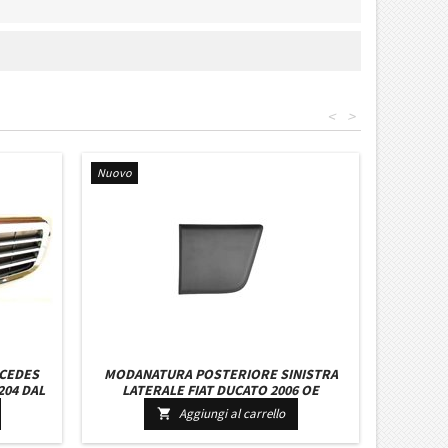
<
>
Nuovo
RCEDES
MODANATURA POSTERIORE SINISTRA
204 DAL
LATERALE FIAT DUCATO 2006 OE
735422847 - 8547X0 GRIGIA PASSO MEDIO
Aggiungi al carrello

CON CLIP DI MONTAGGIO