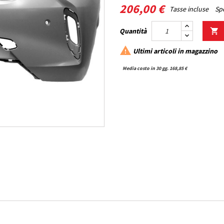
206,00 €
Tasse incluse
Spe
Quantità


Ultimi articoli in magazzino
Media costo in 30 gg. 168,85 €