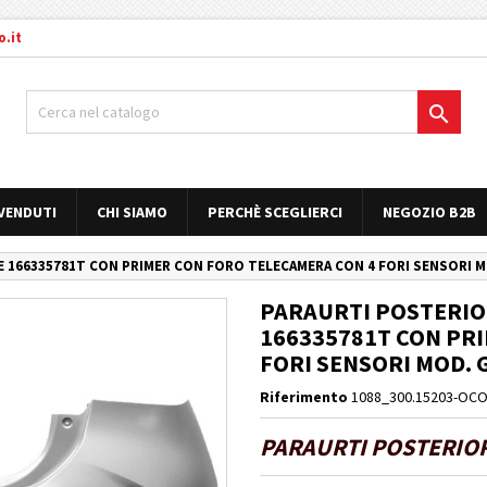
.it

 VENDUTI
CHI SIAMO
PERCHÈ SCEGLIERCI
NEGOZIO B2B
E 166335781T CON PRIMER CON FORO TELECAMERA CON 4 FORI SENSORI MO
PARAURTI POSTERIOR
166335781T CON PR
FORI SENSORI MOD. G
Riferimento
1088_300.15203-OC
PARAURTI POSTERIOR