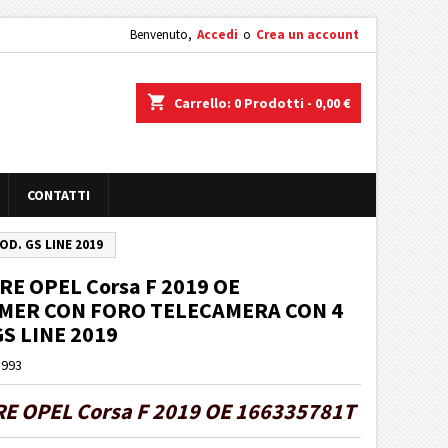
Benvenuto,
Accedi
o
Crea un account
shopping_cart
Carrello:
0
Prodotti - 0,00 €
CONTATTI
D. GS LINE 2019
E OPEL Corsa F 2019 OE
IMER CON FORO TELECAMERA CON 4
S LINE 2019
O993
E OPEL Corsa F 2019 OE 166335781T