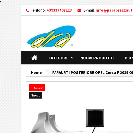
"
Telefono:
+39337407223
E-mail:
info@parabrezzauto
CATEGORIE
NUOVI PRODOTTI
PIÙ
Home
PARAURTI POSTERIORE OPEL Corsa F 2019 O
In saldo!
Nuovo