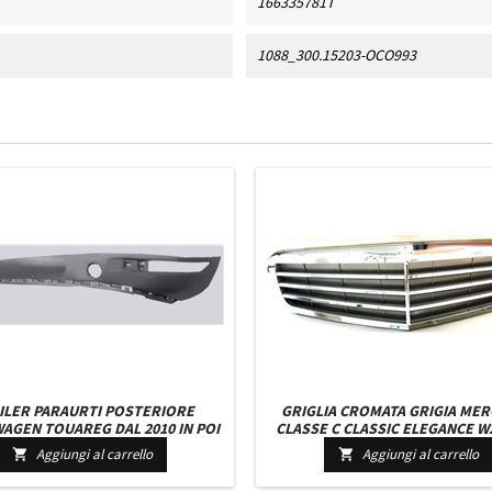
166335781T
1088_300.15203-OCO993
ILER PARAURTI POSTERIORE
GRIGLIA CROMATA GRIGIA ME
AGEN TOUAREG DAL 2010 IN POI
CLASSE C CLASSIC ELEGANCE W
2007 IN POI
Aggiungi al carrello
Aggiungi al carrello

