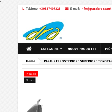
"
Telefono:
+39337407223
E-mail:
info@parabrezzauto
CATEGORIE
NUOVI PRODOTTI
PIÙ
Home
PARAURTI POSTERIORE SUPERIORE TOYOTA C-
In saldo!
Nuovo