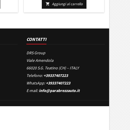
2011 IN
Aggiungi al carrello

CONTATTI
DRS Group
Viale Amendola
66020 S.G. Teatino (CH) – ITALY
Telefono:
+39337407223
WhatsApp:
+39337407223
E-mail:
info@parabrezzauto.it