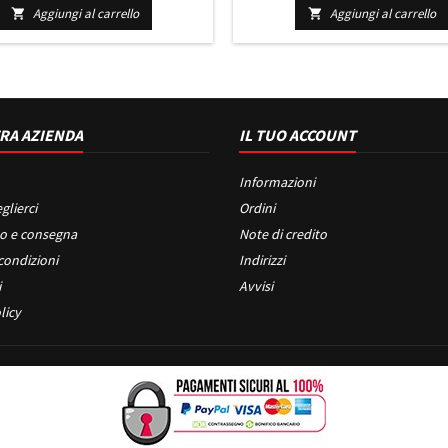
UBISHI L200 DAL 2005 IN POI
MERCEDES CLASSE C W204 DAL 
Aggiungi al carrello
Aggiungi al carrello


POI
RA AZIENDA
IL TUO ACCOUNT
Informazioni
glierci
Ordini
o e consegna
Note di credito
condizioni
Indirizzi
i
Avvisi
licy