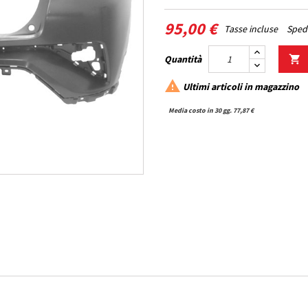
95,00 €
Tasse incluse
Spedi
Quantità


Ultimi articoli in magazzino
Media costo in 30 gg. 77,87 €