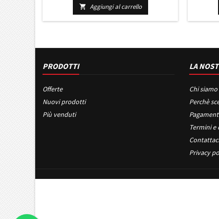
COUPE DAL 2014 IN POI
MITS
Aggiungi al carrello

PRODOTTI
LA NOST
Offerte
Chi siamo
Nuovi prodotti
Perchè sce
Più venduti
Pagament
Termini e 
Contattac
Privacy po