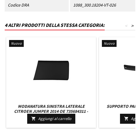
Codice DRA
1088_300.18204-VT-026
4 ALTRI PRODOTTI DELLA STESSA CATEGORIA:
<
>
Nuovo
Nuovo
MODANATURA SINISTRA LATERALE
SUPPORTO PARA
CITROEN JUMPER 2014 OE 735684311 -
20
735721546 - 1637295680 - 1674208580 NERA
Aggiungi al carrello
Aggiu


PASSO MEDIO