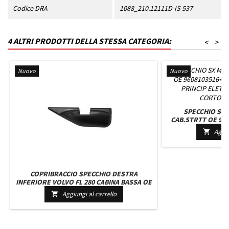
Codice DRA
1088_210.12111D-IS-537
4 ALTRI PRODOTTI DELLA STESSA CATEGORIA:
<
>
Nuovo
Nuovo
SPECCHIO SX
CAB.STRTT OE 960
INF.COMPL PRINCI
Aggiu

BRAC CORTO
COPRIBRACCIO SPECCHIO DESTRA
INFERIORE VOLVO FL 280 CABINA BASSA OE
20708230 - 5010623058 - 1409581 - 1736923
Aggiungi al carrello

FOTOINCISO