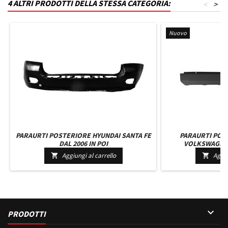
4 ALTRI PRODOTTI DELLA STESSA CATEGORIA:
<
>
Nuovo
PARAURTI POSTERIORE HYUNDAI SANTA FE
PARAURTI POS
DAL 2006 IN POI
VOLKSWAGEN 
A90688001719B5
Aggiungi al carrello
Aggiu


TRACC

PRODOTTI