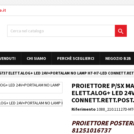
.it

 VENDUTI
CHI SIAMO
PERCHÈ SCEGLIERCI
NEGOZIO B2B
16737 ELETT.ALOG+ LED 24V+PORTALAM NO LAMP H7-H7-LED CONNETT.RE
PROIETTORE P/SX MA
ELETT.ALOG+ LED 2
CONNETT.RETT.POST
Riferimento
1088_210.11127D-M
PROIETTORE POSTERI
81251016737