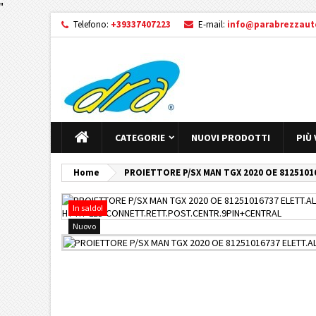
"
Telefono:
+39337407223
E-mail:
info@parabrezzauto
CATEGORIE
NUOVI PRODOTTI
PIÙ
Home
PROIETTORE P/SX MAN TGX 2020 OE 812510
In saldo!
Nuovo