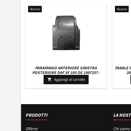
Nuovo
Nuovo
PARAFANGO ANTERIORE SINISTRA
FANALE 
POSTERIORE DAF XF 105 OE 1997257 -
20
2042656 - 1388016 - 1659257 CON
Aggiungi al carrello

PARASPRUZZI
PRODOTTI
LA NOST
Offerte
Chi siamo