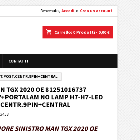
Benvenuto,
Accedi
o
Crea un account
shopping_cart
Carrello:
0
Prodotti - 0,00 €
CONTATTI
TT.POST.CENTR.9PIN+CENTRAL
N TGX 2020 OE 81251016737
4V+PORTALAM NO LAMP H7-H7-LED
.CENTR.9PIN+CENTRAL
TG453
ORE SINISTRO MAN TGX 2020 OE