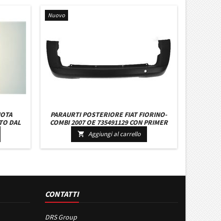
Nuovo
UOTA
PARAURTI POSTERIORE FIAT FIORINO-
TO DAL
COMBI 2007 OE 735491129 CON PRIMER
PORTA BATTENTE
Aggiungi al carrello

CONTATTI
DRS Group