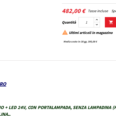
482,00 €
Tasse incluse
Spe
Quantità


Ultimi articoli in magazzino
Media costo in 30 gg. 395,08 €
TRO
O + LED 24V, CON PORTALAMPADA, SENZA LAMPADINA (
INA,,