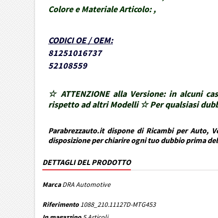
Colore e Materiale Articolo:
,
CODICI OE / OEM
:
81251016737
52108559
☆ ATTENZIONE alla Versione: in alcuni cas
rispetto ad altri Modelli ☆ Per qualsiasi d
Parabrezzauto.it dispone di Ricambi per Auto, Ve
disposizione per chiarire ogni tuo dubbio prima de
DETTAGLI DEL PRODOTTO
Marca
DRA Automotive
Riferimento
1088_210.11127D-MTG453
In magazzino
5 Articoli