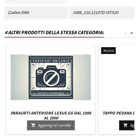
Codice DRA
1088_210.12107D-IST520
4 ALTRI PRODOTTI DELLA STESSA CATEGORIA:
<
>
Nuovo
PARAURTI ANTERIORE LEXUS GS DAL 1998
TAPPO PEDANA DES
AL 2000
1
Aggiungi al carrello
Aggiu

