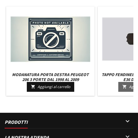
MODANATURA PORTA DESTRA PEUGEOT
TAPPO FENDINEBBI
206 3 PORTE DAL 1998 AL 2009
E36 DAL
Aggiungi al carrello
Aggiu



PRODOTTI

LA NOSTRA AZIENDA