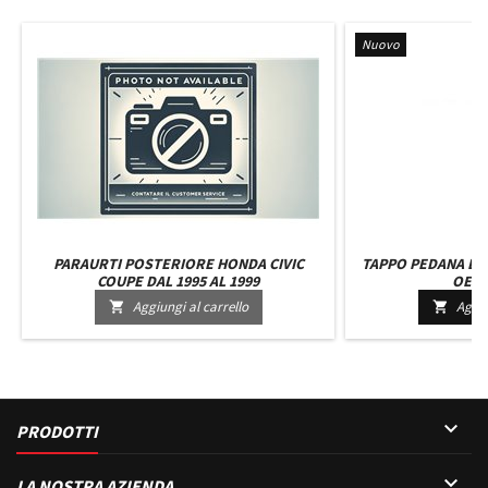
Nuovo
PARAURTI POSTERIORE HONDA CIVIC
TAPPO PEDANA DE
COUPE DAL 1995 AL 1999
OE 7
Aggiungi al carrello
Aggiu



PRODOTTI

LA NOSTRA AZIENDA