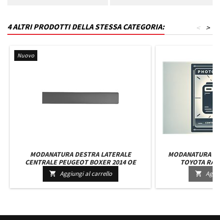
4 ALTRI PRODOTTI DELLA STESSA CATEGORIA:
<
>
Nuovo
MODANATURA DESTRA LATERALE
MODANATURA PA
CENTRALE PEUGEOT BOXER 2014 OE
TOYOTA RAV 4
735422719 GRIGIA PASSO CORTO CON CLIP
Aggiungi al carrello
Aggiu


DI MONTAGGIO