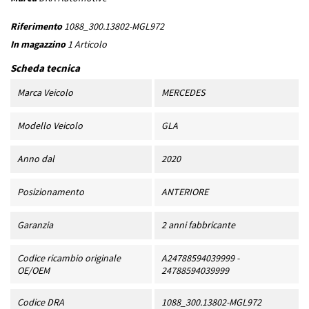
Riferimento
1088_300.13802-MGL972
In magazzino
1 Articolo
Scheda tecnica
Marca Veicolo
MERCEDES
Modello Veicolo
GLA
Anno dal
2020
Posizionamento
ANTERIORE
Garanzia
2 anni fabbricante
Codice ricambio originale
A24788594039999 -
OE/OEM
24788594039999
Codice DRA
1088_300.13802-MGL972