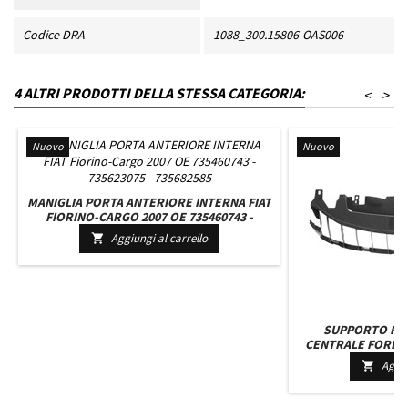
Codice DRA
1088_300.15806-OAS006
4 ALTRI PRODOTTI DELLA STESSA CATEGORIA:
<
>
Nuovo
Nuovo
MANIGLIA PORTA ANTERIORE INTERNA FIAT
FIORINO-CARGO 2007 OE 735460743 -
735623075 - 735682585
Aggiungi al carrello

SUPPORTO PA
CENTRALE FORD FI
2607073 MOD. T
Aggiu
