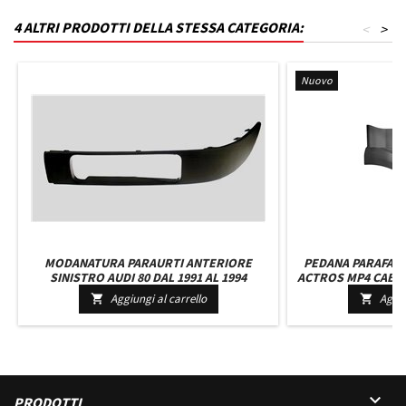
4 ALTRI PRODOTTI DELLA STESSA CATEGORIA:
<
>
Nuovo
MODANATURA PARAURTI ANTERIORE
PEDANA PARAFAN
SINISTRO AUDI 80 DAL 1991 AL 1994
ACTROS MP4 CABIN
- 9606
Aggiungi al carrello
Aggiu



PRODOTTI