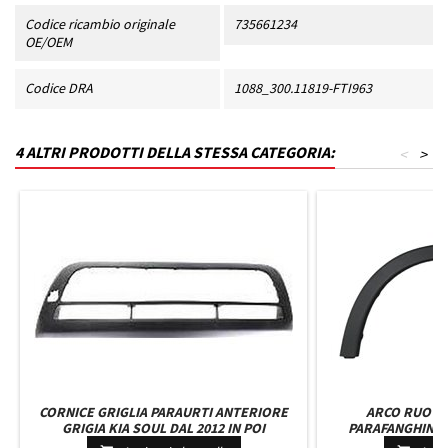
Codice ricambio originale
735661234
OE/OEM
Codice DRA
1088_300.11819-FTI963
4 ALTRI PRODOTTI DELLA STESSA CATEGORIA:
<
>
CORNICE GRIGLIA PARAURTI ANTERIORE
ARCO RUOTA
GRIGIA KIA SOUL DAL 2012 IN POI
PARAFANGHINO
HONDA HR V 