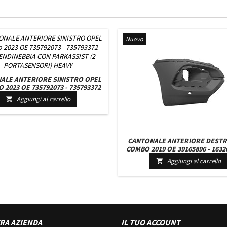
Nuovo
ALE ANTERIORE SINISTRO OPEL
2023 OE 735792073 - 735793372
NDINEBBIA CON PARKASSIST (2
Aggiungi al carrello

PORTASENSORI) HEAVY
CANTONALE ANTERIORE DESTR
COMBO 2019 OE 39165896 - 16326
SU001B2085 CON PRIMER CON
Aggiungi al carrello

ASSIST (1 PORTASENSOR
RA AZIENDA
IL TUO ACCOUNT