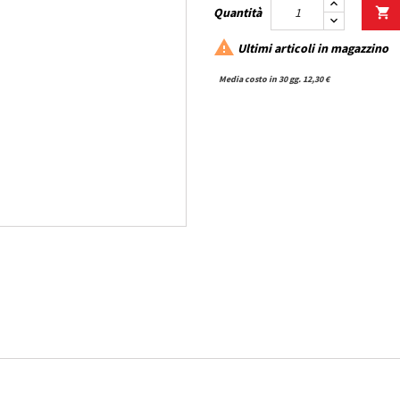
Quantità


Ultimi articoli in magazzino
Media costo in 30 gg. 12,30 €