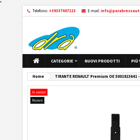
"
Telefono:
+39337407223
E-mail:
info@parabrezzauto
CATEGORIE
NUOVI PRODOTTI
PIÙ
Home
TIRANTE RENAULT Premium OE 5001823641 -
In saldo!
Nuovo