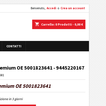
Benvenuto,
Accedi
o
Crea un account
shopping_cart
Carrello:
0
Prodotti - 0,00 €
CONTATTI
emium OE 5001823641 - 9445220167
681
emium OE 5001823641
zione in 3 giorni