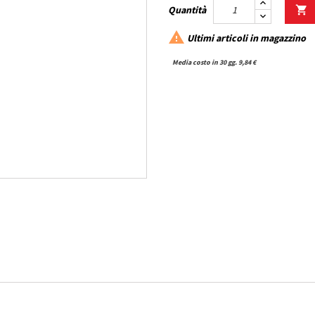
Quantità


Ultimi articoli in magazzino
Media costo in 30 gg. 9,84 €