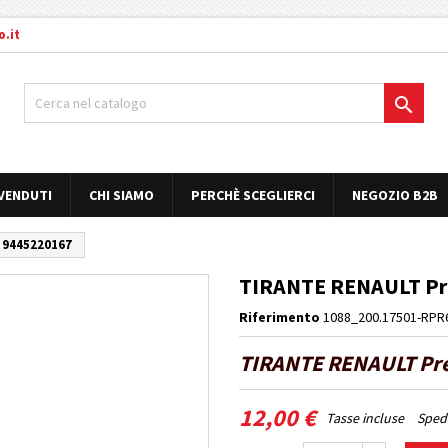
.it

 VENDUTI
CHI SIAMO
PERCHÈ SCEGLIERCI
NEGOZIO B2B
 9445220167
TIRANTE RENAULT Pr
Riferimento
1088_200.17501-RPR
TIRANTE RENAULT Pr
12,00 €
Tasse incluse
Spedi