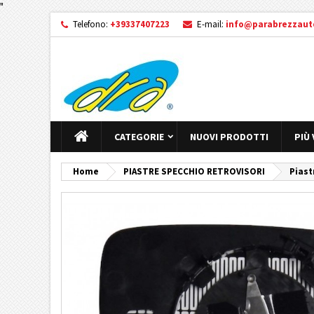
"
Telefono:
+39337407223
E-mail:
info@parabrezzauto
CATEGORIE
NUOVI PRODOTTI
PIÙ
Home
PIASTRE SPECCHIO RETROVISORI
Piast