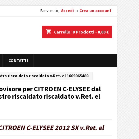
Benvenuto,
Accedi
o
Crea un account
shopping_cart
Carrello:
0
Prodotti - 0,00 €
CONTATTI
tro riscaldato riscaldato v.Ret. el 1609065480
rovisore per CITROEN C-ELYSEE dal
stro riscaldato riscaldato v.Ret. el
CITROEN C-ELYSEE 2012 SX v.Ret. el