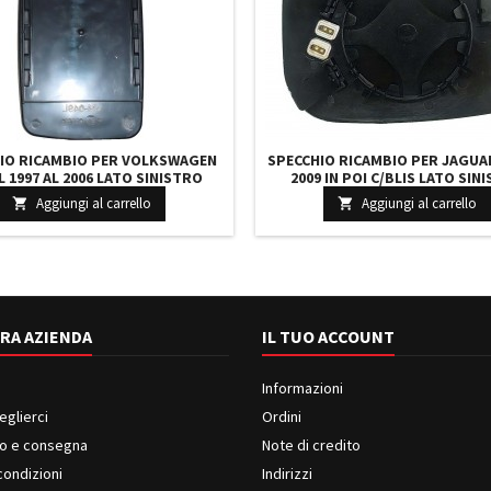
IO RICAMBIO PER VOLKSWAGEN
SPECCHIO RICAMBIO PER JAGUAR
L 1997 AL 2006 LATO SINISTRO
2009 IN POI C/BLIS LATO SIN
ETRO CURVO RISCALDATO
VETRO ASFERISCO RISCALD
Aggiungi al carrello
Aggiungi al carrello


RA AZIENDA
IL TUO ACCOUNT
Informazioni
eglierci
Ordini
o e consegna
Note di credito
condizioni
Indirizzi