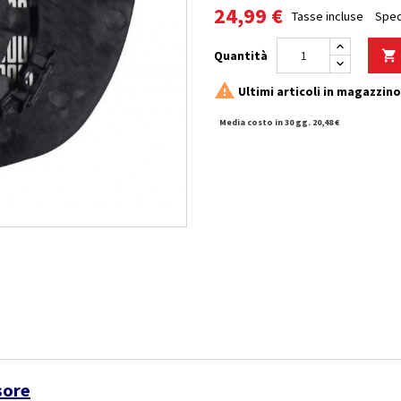
24,99 €
Tasse incluse
Sped
Quantità


Ultimi articoli in magazzino
Media costo in 30 gg. 20,48 €
sore