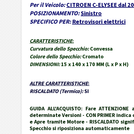
Per il Veicolo:
CITROEN C-ELYSEE dal 20
POSIZIONAMENTO:
Sinistro
SPECIFICO PER:
Retrovisori elettrici
CARATTERISTICHE
:
Curvatura dello Specchio:
Convessa
Colore dello Specchio:
Cromato
DIMENSIONI:
15 x 140 x 170 MM (L x P x H)
ALTRE CARATTERISTICHE
:
RISCALDATO (Termico):
SI
GUIDA ALL'ACQUISTO: Fare ATTENZIONE al
determinate Versioni - CON PRIMER indica ch
e Apre tramite Motore - RISCALDATO signif
Specchio si riposiziona automaticamente