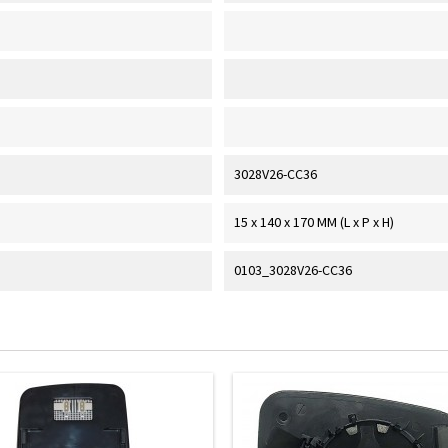
3028V26-CC36
15 x 140 x 170 MM (L x P x H)
0103_3028V26-CC36