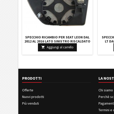
SPECCHIO RICAMBIO PER SEAT LEON DAL
SPECCH
2012 AL 2016 LATO SINISTRO RISCALDATO
LT DA
V
Aggiungi al carrello

PRODOTTI
LA NOST
Offerte
Chi siamo
Nuovi prodotti
Perchè sc
Più venduti
Pagament
Termini e 