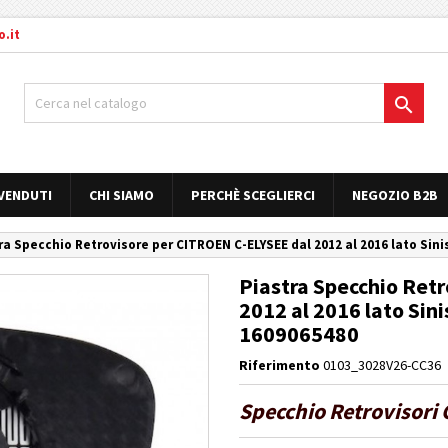
.it

 VENDUTI
CHI SIAMO
PERCHÈ SCEGLIERCI
NEGOZIO B2B
ra Specchio Retrovisore per CITROEN C-ELYSEE dal 2012 al 2016 lato Sinis
Piastra Specchio Ret
2012 al 2016 lato Sini
1609065480
Riferimento
0103_3028V26-CC36
Specchio Retrovisori 