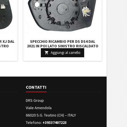
 XJ DAL
SPECCHIO RICAMBIO PER DS DS4 DAL
ISTRO
2021 IN POI LATO SINISTRO RISCALDATO
ATO
Aggiungi al carrello

CONTATTI
DRS Group
Viale Amendola
66020 S.G. Teatino (CH) – ITALY
Telefono:
+39337407223