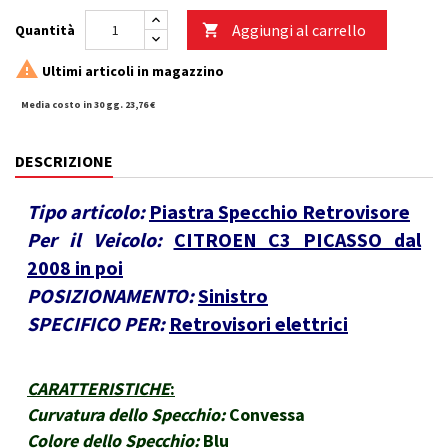
Aggiungi al carrello
Quantità


Ultimi articoli in magazzino
Media costo in 30 gg. 23,76 €
DESCRIZIONE
Tipo articolo:
Piastra Specchio Retrovisore
Per il Veicolo:
CITROEN C3 PICASSO dal
2008 in poi
POSIZIONAMENTO:
Sinistro
SPECIFICO PER:
Retrovisori elettrici
CARATTERISTICHE
:
Curvatura dello Specchio:
Convessa
Colore dello Specchio:
Blu