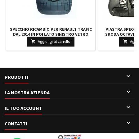
SPECCHIO RICAMBIO PER RENAULT TRAFIC
PIASTRA SPECCH
DAL 2014 IN POI LATO SINISTRO VETRO
SKODA OCTAVIA D
ASFERISCO 95517328 4422997
DESTRO RIS
Aggiungi al carrello
Aggiu


RIS

PRODOTTI

LA NOSTRA AZIENDA

IL TUO ACCOUNT

CONTATTI