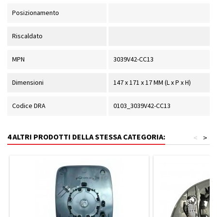
Posizionamento
Riscaldato
MPN
3039V42-CC13
Dimensioni
147 x 171 x 17 MM (L x P x H)
Codice DRA
0103_3039V42-CC13
4 ALTRI PRODOTTI DELLA STESSA CATEGORIA:
<
>