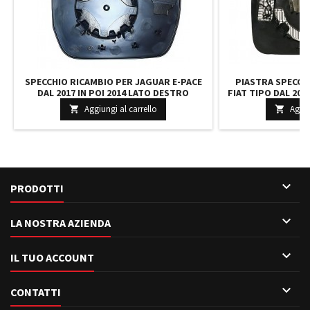
SPECCHIO RICAMBIO PER JAGUAR E-PACE
PIASTRA SPECCH
DAL 2017 IN POI 2014 LATO DESTRO
FIAT TIPO DAL 201
RISCALDATO LR048361 LR093151
RISCALDATO C
Aggiungi al carrello
Aggiu


71

PRODOTTI

LA NOSTRA AZIENDA

IL TUO ACCOUNT

CONTATTI