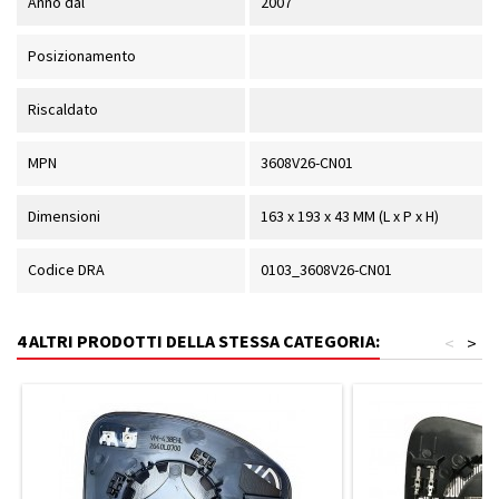
Anno dal
2007
Posizionamento
Riscaldato
MPN
3608V26-CN01
Dimensioni
163 x 193 x 43 MM (L x P x H)
Codice DRA
0103_3608V26-CN01
4 ALTRI PRODOTTI DELLA STESSA CATEGORIA:
<
>