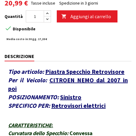
20,99 €
Tasse incluse
Spedizione in 3 giorni
Aggiungi al carrello
Quantità


Disponibile
Media costo in 30 gg. 17,20 €
DESCRIZIONE
Tipo articolo:
Piastra Specchio Retrovisore
Per il Veicolo:
CITROEN NEMO dal 2007 in
poi
POSIZIONAMENTO:
Sinistro
SPECIFICO PER:
Retrovisori elettrici
CARATTERISTICHE
:
Curvatura dello Specchio:
Convessa