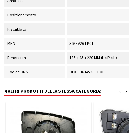
Anno dal
Posizionamento
Riscaldato
MPN
3634V26-LP01
Dimensioni
135 x 45 x 220 MM (L x P x H)
Codice DRA
0103_3634V26-LP01
4 ALTRI PRODOTTI DELLA STESSA CATEGORIA:
<
>