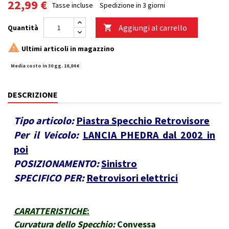
22,99 €
Tasse incluse
Spedizione in 3 giorni
Aggiungi al carrello
Quantità


Ultimi articoli in magazzino
Media costo in 30 gg. 18,84 €
DESCRIZIONE
Tipo articolo:
Piastra Specchio Retrovisore
Per il Veicolo:
LANCIA PHEDRA dal 2002 in
poi
POSIZIONAMENTO:
Sinistro
SPECIFICO PER:
Retrovisori elettrici
CARATTERISTICHE
:
Curvatura dello Specchio:
Convessa