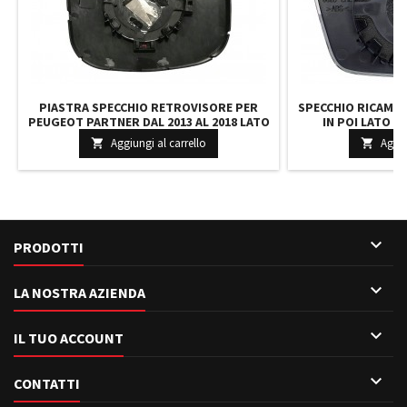
PIASTRA SPECCHIO RETROVISORE PER
SPECCHIO RICAMBIO
PEUGEOT PARTNER DAL 2013 AL 2018 LATO
IN POI LATO 
DESTRO RISCALDATO
Aggiungi al carrello
Aggiu



PRODOTTI

LA NOSTRA AZIENDA

IL TUO ACCOUNT

CONTATTI