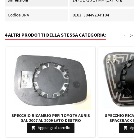
Dimensioni
147 x 171 x 17 MM (L x P x H)
Codice DRA
0103_3044V20-P104
4 ALTRI PRODOTTI DELLA STESSA CATEGORIA:
<
>
SPECCHIO RICAMBIO PER TOYOTA AURIS
SPECCHIO RICAM
DAL 2007 AL 2009 LATO DESTRO
SPACEBACK DAL
RISCALDATO
SINISTR
Aggiungi al carrello
Aggiu

