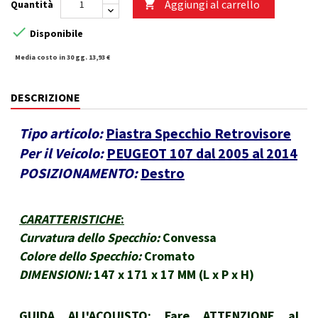
Aggiungi al carrello
Quantità


Disponibile
Media costo in 30 gg. 13,93 €
DESCRIZIONE
Tipo articolo:
Piastra Specchio Retrovisore
Per il Veicolo:
PEUGEOT 107 dal 2005 al 2014
POSIZIONAMENTO:
Destro
CARATTERISTICHE
:
Curvatura dello Specchio:
Convessa
Colore dello Specchio:
Cromato
DIMENSIONI:
147 x 171 x 17 MM (L x P x H)
GUIDA ALL'ACQUISTO: Fare ATTENZIONE al