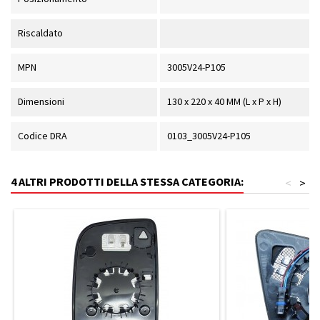
Riscaldato
MPN
3005V24-P105
Dimensioni
130 x 220 x 40 MM (L x P x H)
Codice DRA
0103_3005V24-P105
4 ALTRI PRODOTTI DELLA STESSA CATEGORIA:
<
>