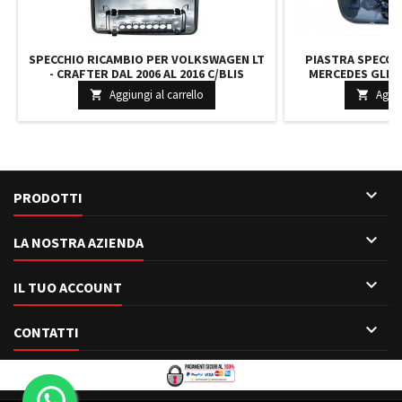
SPECCHIO RICAMBIO PER VOLKSWAGEN LT
PIASTRA SPECCH
- CRAFTER DAL 2006 AL 2016 C/BLIS
MERCEDES GLK X2
DESTRO SUPERIORE RISCALDATO PARTE
LATO SINISTRO RIS
Aggiungi al carrello
Aggiu


SUPERIORE
C/BLIS

PRODOTTI

LA NOSTRA AZIENDA

IL TUO ACCOUNT

CONTATTI