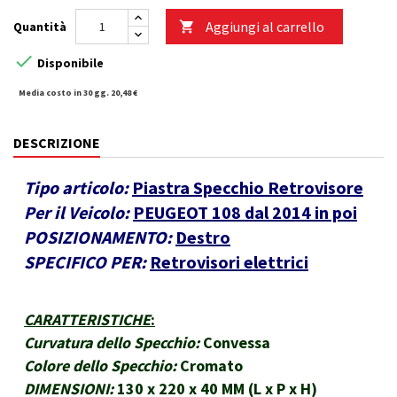
Aggiungi al carrello
Quantità


Disponibile
Media costo in 30 gg. 20,48 €
DESCRIZIONE
Tipo articolo:
Piastra Specchio Retrovisore
Per il Veicolo:
PEUGEOT 108 dal 2014 in poi
POSIZIONAMENTO:
Destro
SPECIFICO PER:
Retrovisori elettrici
CARATTERISTICHE
:
Curvatura dello Specchio:
Convessa
Colore dello Specchio:
Cromato
DIMENSIONI:
130 x 220 x 40 MM (L x P x H)