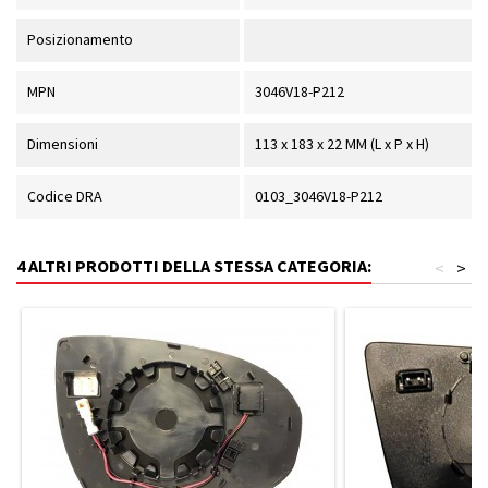
Posizionamento
MPN
3046V18-P212
Dimensioni
113 x 183 x 22 MM (L x P x H)
Codice DRA
0103_3046V18-P212
4 ALTRI PRODOTTI DELLA STESSA CATEGORIA:
<
>