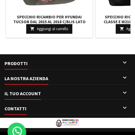
SPECCHIO RICAMBIO PER HYUNDAI
SPECCHIO RICA
TUCSON DAL 2015 AL 2018 C/BLIS LATO
CLASSE E W210 D
SINISTRO RISCALDATO
DESTRO VETRO 
Aggiungi al carrello
Aggiu



PRODOTTI

LA NOSTRA AZIENDA

IL TUO ACCOUNT

CONTATTI