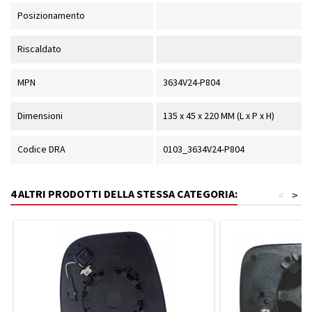
Posizionamento
Riscaldato
MPN
3634V24-P804
Dimensioni
135 x 45 x 220 MM (L x P x H)
Codice DRA
0103_3634V24-P804
4 ALTRI PRODOTTI DELLA STESSA CATEGORIA:
<
>