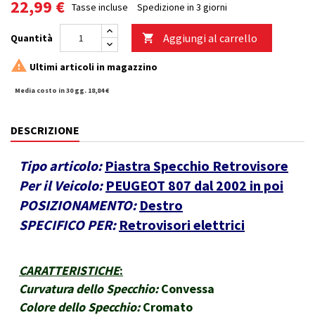
22,99 €
Tasse incluse
Spedizione in 3 giorni
Aggiungi al carrello
Quantità


Ultimi articoli in magazzino
Media costo in 30 gg. 18,84 €
DESCRIZIONE
Tipo articolo:
Piastra Specchio Retrovisore
Per il Veicolo:
PEUGEOT 807 dal 2002 in poi
POSIZIONAMENTO:
Destro
SPECIFICO PER:
Retrovisori elettrici
CARATTERISTICHE
:
Curvatura dello Specchio:
Convessa
Colore dello Specchio:
Cromato