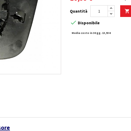
Quantità


Disponibile
Media costo in 30 gg. 13,93 €
sore