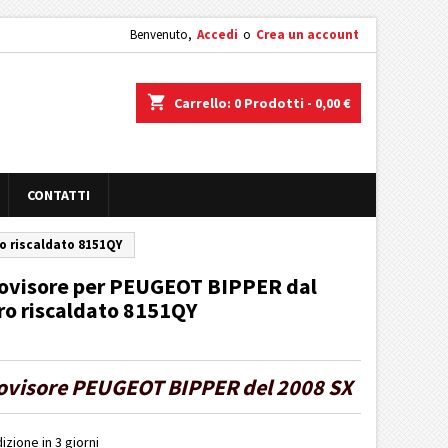
Benvenuto,
Accedi
o
Crea un account
shopping_cart
Carrello:
0
Prodotti - 0,00 €
CONTATTI
ro riscaldato 8151QY
rovisore per PEUGEOT BIPPER dal
tro riscaldato 8151QY
rovisore PEUGEOT BIPPER del 2008 SX
izione in 3 giorni