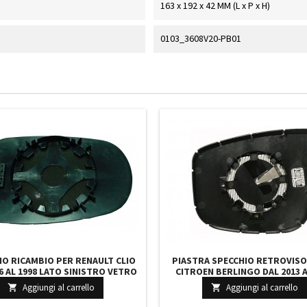
163 x 192 x 42 MM (L x P x H)
0103_3608V20-PB01
IO RICAMBIO PER RENAULT CLIO
PIASTRA SPECCHIO RETROVISO
6 AL 1998 LATO SINISTRO VETRO
CITROEN BERLINGO DAL 2013 A
RISCO 7701040255 7701040426
LATO SINISTRO RISCALDA
Aggiungi al carrello
Aggiungi al carrello


RISCALDATO V.RET. EL 16081