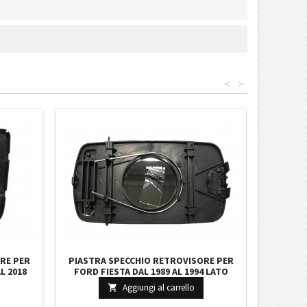
<
>
RE PER
PIASTRA SPECCHIO RETROVISORE PER
L 2018
FORD FIESTA DAL 1989 AL 1994 LATO
TO
DESTRO RISCALDATO IN COLORE
Aggiungi al carrello

81280
ARGENTO 6198613 1007638