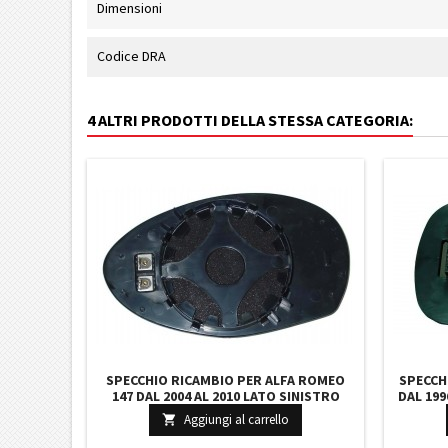
Dimensioni
Codice DRA
4 ALTRI PRODOTTI DELLA STESSA CATEGORIA:
SPECCHIO RICAMBIO PER ALFA ROMEO
SPECCH
147 DAL 2004 AL 2010 LATO SINISTRO
DAL 199
VETRO ASFERISCO RISCALDATO
ASFE
Aggiungi al carrello
