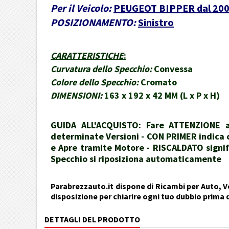
Per il Veicolo:
PEUGEOT BIPPER dal 2008
POSIZIONAMENTO:
Sinistro
CARATTERISTICHE
:
Curvatura dello Specchio:
Convessa
Colore dello Specchio:
Cromato
DIMENSIONI:
163 x 192 x 42 MM (L x P x H)
GUIDA ALL'ACQUISTO: Fare ATTENZIONE al
determinate Versioni - CON PRIMER indica ch
e Apre tramite Motore - RISCALDATO signif
Specchio si riposiziona automaticamente
Parabrezzauto.it dispone di Ricambi per Auto, Ve
disposizione per chiarire ogni tuo dubbio prima 
DETTAGLI DEL PRODOTTO