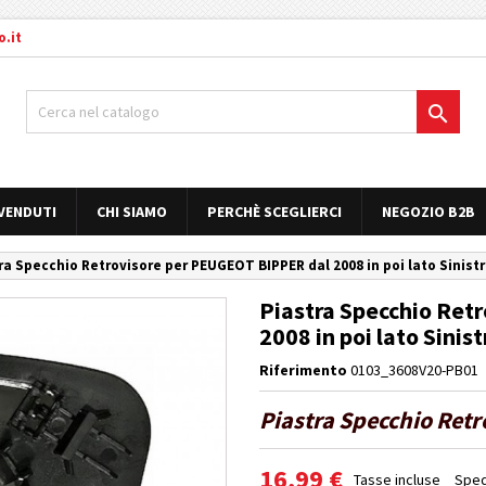
.it

 VENDUTI
CHI SIAMO
PERCHÈ SCEGLIERCI
NEGOZIO B2B
ra Specchio Retrovisore per PEUGEOT BIPPER dal 2008 in poi lato Sinist
Piastra Specchio Ret
2008 in poi lato Sinis
Riferimento
0103_3608V20-PB01
Piastra Specchio Ret
16,99 €
Tasse incluse
Sped