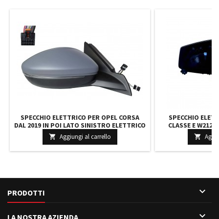
SPECCHIO ELETTRICO PER OPEL CORSA
SPECCHIO ELET
DAL 2019 IN POI LATO SINISTRO ELETTRICO
CLASSE E W212 D
TERMICO VERNIC. CON FANALE A LED
DESTRO ELETTRI
Aggiungi al carrello
Aggiu


98260224XT 983767411T
C/MEM.

PRODOTTI

LA NOSTRA AZIENDA