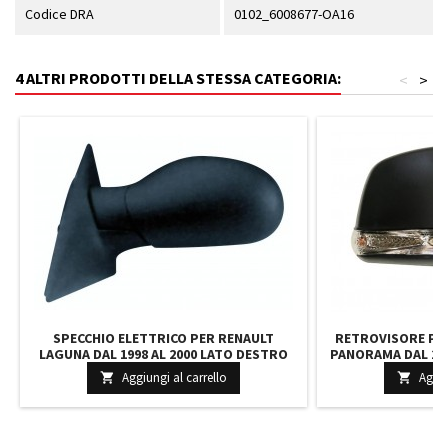
Codice DRA
0102_6008677-OA16
4 ALTRI PRODOTTI DELLA STESSA CATEGORIA:
<
>
SPECCHIO ELETTRICO PER RENAULT
RETROVISORE PER
LAGUNA DAL 1998 AL 2000 LATO DESTRO
PANORAMA DAL 201
ELETTRICO RISCALDATO NERO CON SONDA
ELETTRICO CO
Aggiungi al carrello
Aggiu


SP.CROM. 