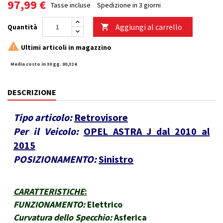
97,99 €
Tasse incluse
Spedizione in 3 giorni
Aggiungi al carrello
Quantità


Ultimi articoli in magazzino
Media costo in 30 gg. 80,32 €
DESCRIZIONE
Tipo articolo:
Retrovisore
Per il Veicolo:
OPEL ASTRA J dal 2010 al
2015
POSIZIONAMENTO:
Sinistro
CARATTERISTICHE
:
FUNZIONAMENTO:
Elettrico
Curvatura dello Specchio:
Asferica