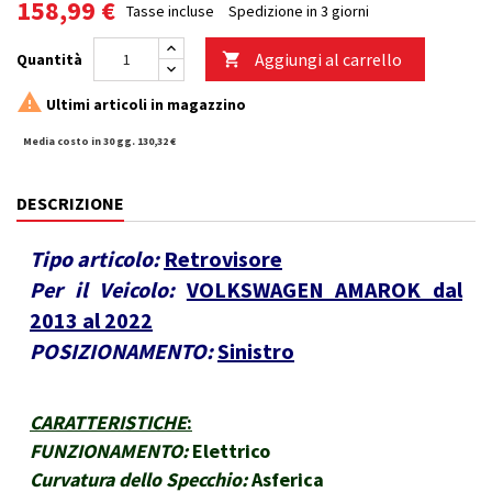
158,99 €
Tasse incluse
Spedizione in 3 giorni
Aggiungi al carrello
Quantità


Ultimi articoli in magazzino
Media costo in 30 gg. 130,32 €
DESCRIZIONE
Tipo articolo:
Retrovisore
Per il Veicolo:
VOLKSWAGEN AMAROK dal
2013 al 2022
POSIZIONAMENTO:
Sinistro
CARATTERISTICHE
:
FUNZIONAMENTO:
Elettrico
Curvatura dello Specchio:
Asferica