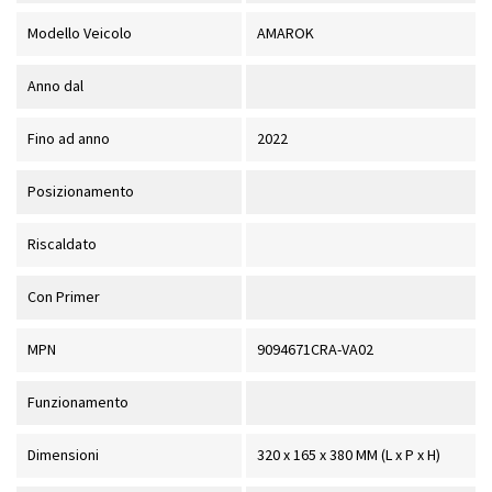
Modello Veicolo
AMAROK
Anno dal
Fino ad anno
2022
Posizionamento
Riscaldato
Con Primer
MPN
9094671CRA-VA02
Funzionamento
Dimensioni
320 x 165 x 380 MM (L x P x H)