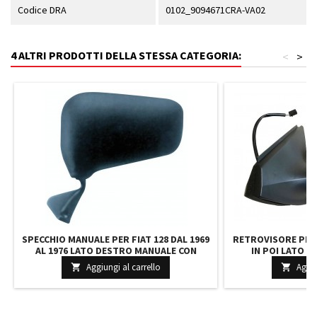
Codice DRA
0102_9094671CRA-VA02
4 ALTRI PRODOTTI DELLA STESSA CATEGORIA:
<
>
SPECCHIO MANUALE PER FIAT 128 DAL 1969
RETROVISORE PER 
AL 1976 LATO DESTRO MANUALE CON
IN POI LATO S
VETRO ASFERISCO NERO VERSIONE A VITE
COMPLETO RI
Aggiungi al carrello
Aggiu


AZZURRO