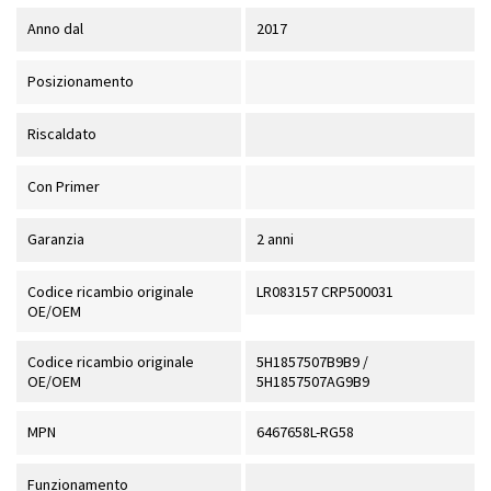
Anno dal
2017
Posizionamento
Riscaldato
Con Primer
Garanzia
2 anni
Codice ricambio originale
LR083157 CRP500031
OE/OEM
Codice ricambio originale
5H1857507B9B9 /
OE/OEM
5H1857507AG9B9
MPN
6467658L-RG58
Funzionamento