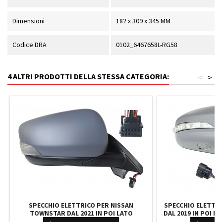
Dimensioni
182 x 309 x 345 MM
Codice DRA
0102_6467658L-RG58
4 ALTRI PRODOTTI DELLA STESSA CATEGORIA:
<
>
SPECCHIO ELETTRICO PER NISSAN
SPECCHIO ELETTR
TOWNSTAR DAL 2021 IN POI LATO
DAL 2019 IN POI LA
SINISTRO ELET. RIB. CON PRIMER CON
CON PRIMER 